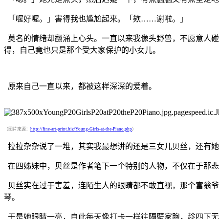
「喔好喔。」害得我也尴尬起来。「欸……谢啦。」
莫名的情绪却翻涌上心头。一直以来我像头野兽，不愿意人碰
得，自己竟也只是那个受大家保护的小女儿。
原来自己一直以来，都被这样深深的爱着。
（图片來源：
http://fine-art-print.biz/Young-Girls-at-the-Piano.php
）
拉拉杂杂说了一堆，其实我最想讲的还是三女儿贝丝，还有她
在四姊妹中，贝丝是作者笔下一个特别的人物，不仅在于那悲
贝丝实在过于害羞，连陌生人的眼睛都不敢直视，那个富翁爷
琴。
于是她眼睛一亮，自此每天像打卡一样往隔壁家跑，趁四下无