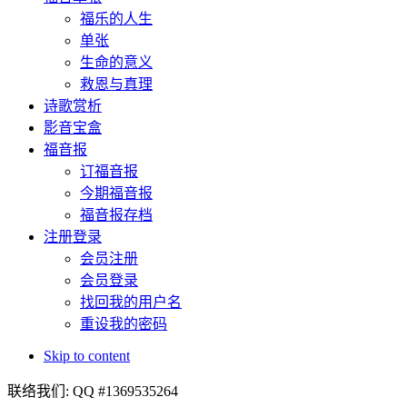
福乐的人生
单张
生命的意义
救恩与真理
诗歌赏析
影音宝盒
福音报
订福音报
今期福音报
福音报存档
注册登录
会员注册
会员登录
找回我的用户名
重设我的密码
Skip to content
联络我们: QQ #1369535264