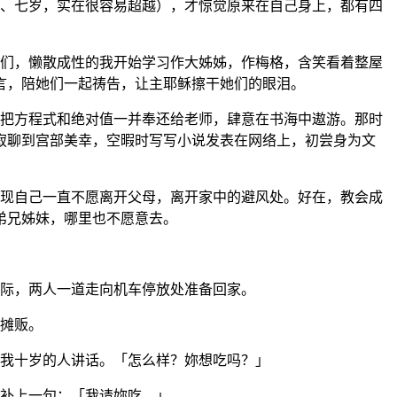
、七岁，实在很容易超越），才惊觉原来在自己身上，都有四
们，懒散成性的我开始学习作大姊姊，作梅格，含笑看着整屋
言，陪她们一起祷告，让主耶稣擦干她们的眼泪。
把方程式和绝对值一并奉还给老师，肆意在书海中遨游。那时
寂聊到宫部美幸，空暇时写写小说发表在网络上，初尝身为文
现自己一直不愿离开父母，离开家中的避风处。好在，教会成
弟兄姊妹，哪里也不愿意去。
际，两人一道走向机车停放处准备回家。
摊贩。
我十岁的人讲话。「怎么样？妳想吃吗？」
补上一句：「我请妳吃。」