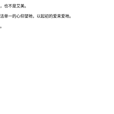
，也不是艾美。
洁单一的心仰望祂，以起初的爱来爱祂。
。