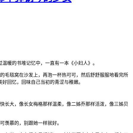
过温暖的书堆记忆中，一直有一本《小妇人》。
的毛毯窝在沙发上，再泡一杯热可可，然后舒舒服服地看完所
美好回忆，回味自己当初的青涩与稚嫩。
快长大，像长女梅格那样温柔，像二姊乔那样活泼，像三姊贝
可羡慕的，别跟她一样就好。