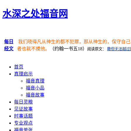
水深之处福音网
每日
我们晓得凡从神生的都不犯罪，那从神生的，保守自己
经文
者也就不摸他。
（约翰一书五18）
阅读原文：
撒但无法越过
首页
真理启示
福音真理
福音小品
福音故事
每日灵粮
见证故事
时事话题
专业观点
福音单张