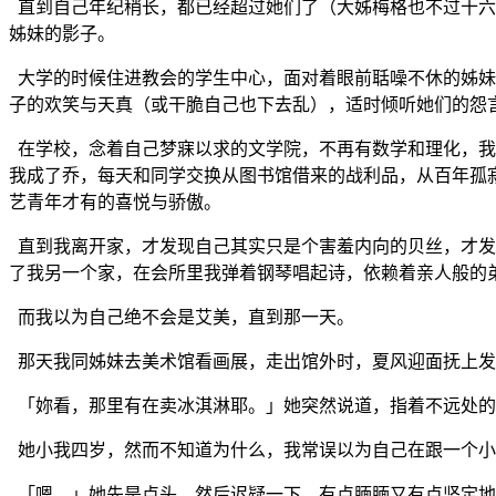
直到自己年纪稍长，都已经超过她们了（大姊梅格也不过十六
姊妹的影子。
大学的时候住进教会的学生中心，面对着眼前聒噪不休的姊妹
子的欢笑与天真（或干脆自己也下去乱），适时倾听她们的怨
在学校，念着自己梦寐以求的文学院，不再有数学和理化，我
我成了乔，每天和同学交换从图书馆借来的战利品，从百年孤
艺青年才有的喜悦与骄傲。
直到我离开家，才发现自己其实只是个害羞内向的贝丝，才发
了我另一个家，在会所里我弹着钢琴唱起诗，依赖着亲人般的
而我以为自己绝不会是艾美，直到那一天。
那天我同姊妹去美术馆看画展，走出馆外时，夏风迎面抚上发
「妳看，那里有在卖冰淇淋耶。」她突然说道，指着不远处的
她小我四岁，然而不知道为什么，我常误以为自己在跟一个小
「嗯。」她先是点头，然后迟疑一下，有点腼腼又有点坚定地