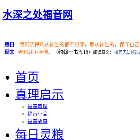
水深之处福音网
每日
我们晓得凡从神生的都不犯罪，那从神生的，保守自己
经文
者也就不摸他。
（约翰一书五18）
阅读原文：
撒但无法越过
首页
真理启示
福音真理
福音小品
福音故事
每日灵粮