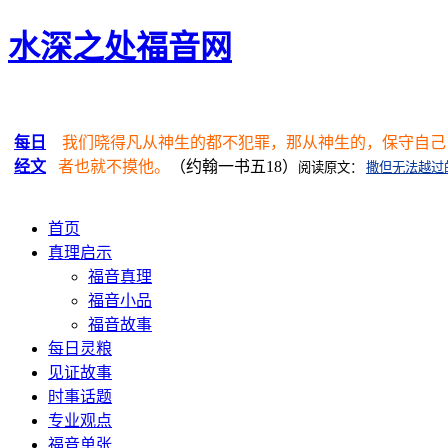
水深之处福音网
每日
我们晓得凡从神生的都不犯罪，那从神生的，保守自己
经文
者也就不摸他。
（约翰一书五18）
阅读原文：
撒但无法越过
首页
真理启示
福音真理
福音小品
福音故事
每日灵粮
见证故事
时事话题
专业观点
福音单张