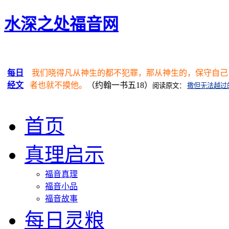
水深之处福音网
每日
我们晓得凡从神生的都不犯罪，那从神生的，保守自己
经文
者也就不摸他。
（约翰一书五18）
阅读原文：
撒但无法越过
首页
真理启示
福音真理
福音小品
福音故事
每日灵粮