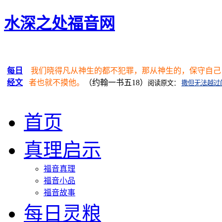
水深之处福音网
每日
我们晓得凡从神生的都不犯罪，那从神生的，保守自己
经文
者也就不摸他。
（约翰一书五18）
阅读原文：
撒但无法越过
首页
真理启示
福音真理
福音小品
福音故事
每日灵粮