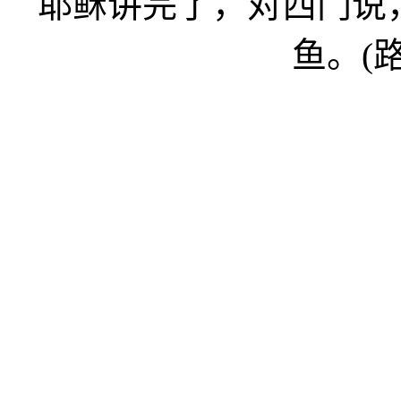
耶稣讲完了，对西门说
鱼。(路