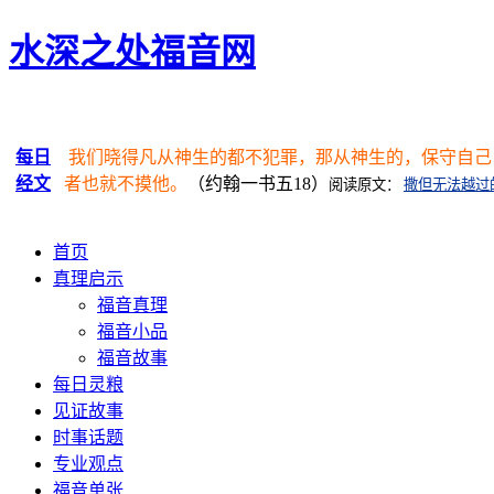
水深之处福音网
每日
我们晓得凡从神生的都不犯罪，那从神生的，保守自己
经文
者也就不摸他。
（约翰一书五18）
阅读原文：
撒但无法越过
首页
真理启示
福音真理
福音小品
福音故事
每日灵粮
见证故事
时事话题
专业观点
福音单张