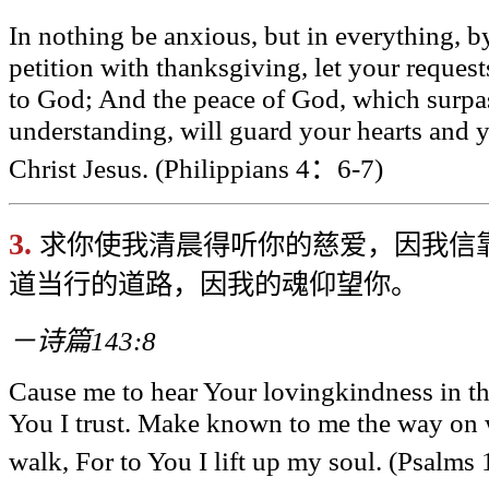
In nothing be anxious, but in everything, b
petition with thanksgiving, let your reque
to God; And the peace of God, which surpa
understanding, will guard your hearts and 
Christ Jesus. (Philippians 4
：6-7)
3.
求你使我清晨得听你的慈爱，因我信
道当行的道路，因我的魂仰望你。
－诗篇143:8
Cause me to hear Your lovingkindness in th
You I trust. Make known to me the way on 
walk, For to You I lift up my soul. (Psalms