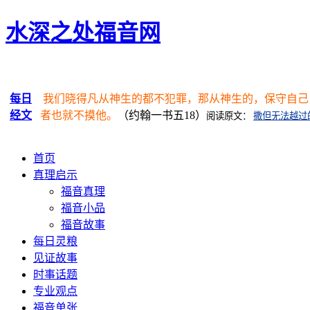
水深之处福音网
每日
我们晓得凡从神生的都不犯罪，那从神生的，保守自己
经文
者也就不摸他。
（约翰一书五18）
阅读原文：
撒但无法越过
首页
真理启示
福音真理
福音小品
福音故事
每日灵粮
见证故事
时事话题
专业观点
福音单张