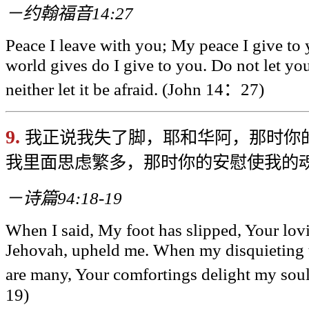
－约翰福音14:27
Peace I leave with you; My peace I give to 
world gives do I give to you. Do not let you
neither let it be afraid. (John 14
：27)
9.
我正说我失了脚，耶和华阿，那时你
我里面思虑繁多，那时你的安慰使我的
－诗篇94:18-19
When I said, My foot has slipped, Your lo
Jehovah, upheld me. When my disquieting 
are many, Your comfortings delight my soul
19)