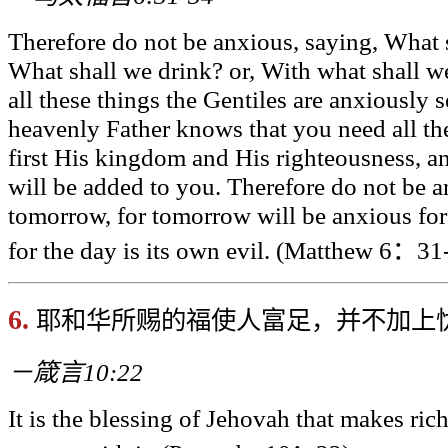
Therefore do not be anxious, saying, What s
What shall we drink? or, With what shall w
all these things the Gentiles are anxiously 
heavenly Father knows that you need all th
first His kingdom and His righteousness, an
will be added to you. Therefore do not be a
tomorrow, for tomorrow will be anxious for i
for the day is its own evil. (Matthew 6
：31-
6.
耶和华所赐的福使人富足，并不加上
－箴言10:22
It is the blessing of Jehovah that makes ri