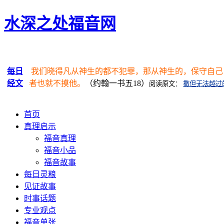
水深之处福音网
每日
我们晓得凡从神生的都不犯罪，那从神生的，保守自己
经文
者也就不摸他。
（约翰一书五18）
阅读原文：
撒但无法越过
首页
真理启示
福音真理
福音小品
福音故事
每日灵粮
见证故事
时事话题
专业观点
福音单张