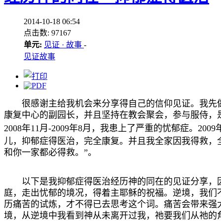
2014-10-18 06:54
点击数: 97167
单元:
见证 · 故事
-
见证故事
很感谢主给我机会来分享得自己的信仰见证。我先
康复中心的副园长，并且坚持在教会聚会，参与服侍，
2008
年11月
-2009
年
8
月，我患上了严重的忧郁症。
2009
儿，抑郁症得医治，完全康复。并且我全家因我得救，全家
和你一家都必得救。”。
以下是我抑郁症得医治经历神的同在的见证分享，
庭，走出忧郁的境况，得着主耶稣的祝福。逆境，我们
历痛苦的试炼，才不得已去思考这个词。痛苦会带来强
境，从逆境中我看到神从未离开过我，祂要我们从祂的