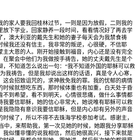
庆节我的家人要我回桂林过节，一则是因为放假，二则我的
里放下学业，回家静养一段时间，看看情况好了再去学
了，澳大利亚的戴先生和她的妻子每天会为我禁食祷
时候我还没有信主，我非常的叛逆，心很硬，不信耶
蒙主大恩的人。刚开始接触到福音，内心还是没有完全
，在聚会中他们为我做按手祷告，她的丈夫戴先生是个
辩，不知道怎么说出一句：“我不知道外国的耶稣可以救
续为我祷告，但是我却说出这样的话语，真是令人心寒，
：这会招致诅咒的，求神赦免我的罪。我的忧郁的病情
的时候就想吃东西，那时候体重也有加重，白天处于昏
看不到希望，看不到明天，心情很悲痛，做什么事情都
持我要信耶稣，她的信心非常大，她说唯有耶稣可以救
是我隐隐有意识我要信耶稣，但是内心却有另外的声音
的时候了，所以不得不去珠海学校参加考试。感谢主，
命当中，来帮助我，第一次见她的时候，她跟我分享耶稣
，我似懂非懂的说我相信，然后她很高兴，接下来就是