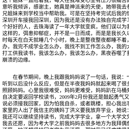
这个姐妹一直陪着我，每天在我难受心里有压力很痛苦
意听我倾诉，感谢主，她真是神派来的天使，她带我去
兄姐妹来到学校当中帮助我。可是在坚持考完试后我的
深圳开车接我回深圳，因为我还是没有办法独自完成学
个好好的人，去珠海读了一年大学就变疯，他们误以为
这样的，弭患抑郁症，并不是一日而成，而是是我长久
时每天在白天就睡几个小时，晚上是整夜整夜都睡不着
办，我完不成学业怎么办，我找不到工作怎么办，我的
打工供我读书，我该怎么办，我该怎么办，黑夜吞噬了
崩溃的边缘。
在春节期间，晚上我跟我妈妈说了一句话，我说：
听到以后没什么反应，但是在半夜我妈妈就起来喝了很
照顾妈妈。心里我很难受，妈妈更难受，妈妈趴在马桶旁
自决定要返回学校读书，2009年2月份我还是鼓起勇
说必须接我回家，因为怕我自杀，或者跳楼，担心我出
家里的人出了我信主的姨妈丁洪义要我放弃学业，她说
我还可以继续坚持读书，完成大学学业，拿一个大学文
我去还愿，因为考大学之前我妈妈去很多地方为我拜偶