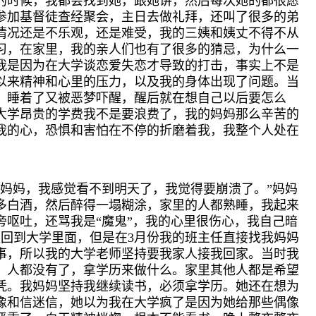
的时候，我都会找到她，跟她讲，然后每次她的都很愿
参加基督徒查经聚会，主日去做礼拜，还叫了很多的弟
情况还是不乐观，还是难受，我的三姨和姨丈不得不从
习，在家里，我的亲人们也有了很多的猜忌，为什么一
我是因为在大学谈恋爱失恋才导致的打击，事实上不是
以来精神和心里的压力，以及我的身体出现了问题。当
，睡着了又被恶梦吓醒，醒后就在想自己以后要怎么
大学昂贵的学费我不是要浪费了，我的妈妈那么辛苦的
我的心，恐惧和害怕在不停的折磨着我，我整个人处在
“妈妈，我感觉看不到明天了，我觉得要崩溃了。”妈妈
多白酒，然后醉得一塌糊涂，家里的人都熟睡，我起来
呕吐，还骂我是“魔鬼”，我的心里很伤心，我自己暗
气又回到大学里面，但是在3月份我的班主任直接找我妈妈
事，所以我的大学老师坚持要我家人接我回家。当时我
：人都没有了，拿学历来做什么。家里其他人都是希望
凭。我妈妈坚持我继续读书，必须拿学历。她还在想为
像和信迷信，她以为我在大学疯了是因为她给那些偶像