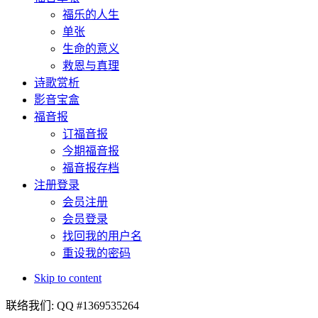
福乐的人生
单张
生命的意义
救恩与真理
诗歌赏析
影音宝盒
福音报
订福音报
今期福音报
福音报存档
注册登录
会员注册
会员登录
找回我的用户名
重设我的密码
Skip to content
联络我们: QQ #1369535264