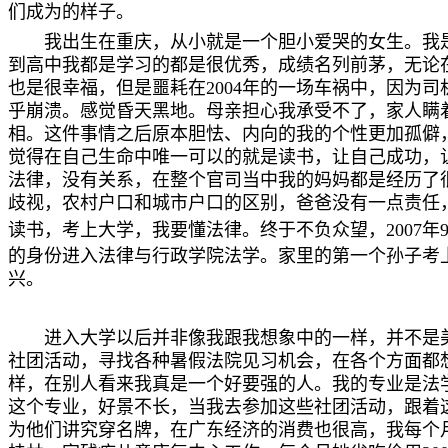
们成为的样子。
我出生在重庆，从小就是一个胆小爱哭的女生。我
到高中我都是学习的都是很优秀，成绩名列前茅，无论
也是很幸福，但是噩耗在2004年的一场车祸中，因为
乎崩溃。感觉昏天黑地。母亲担心我承受不了，家人瞒
相。这件事情之后原本胆怯、内向的我的个性更加孤僻
觉得在自己生命中唯一可以的就是读书，让自己成功，
法律，没有关系，在整个官司当中我的妈妈都是经历了
歧视，农村户口和城市户口的区别，爸爸没有一点责任
读书，考上大学，我要懂法律。终于不负众望，
2007
年
的身份进入法律与行政学院法学。家里的第一个孙子考
兴。
进入大学以后并非像我跟我想象中的一样，并不是
社团活动，寻找各种暑假法院见习机会，在各个方面都
样，在别人看来我真是一个好要强的人。我的专业是法
这个专业，好景不长，当我去参加这些社团活动，跟着
为他们讲究穿名牌，在广东经济的消费也很高，我每个月的