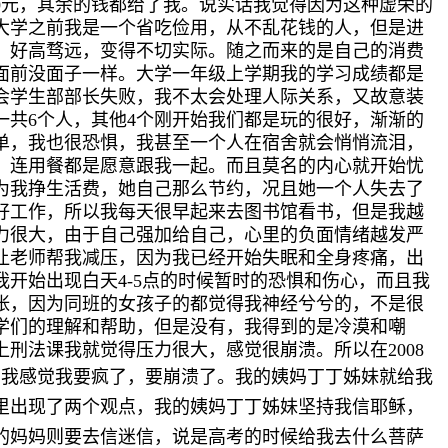
0元，其余的钱都给了我。说实话我觉得因为这种虚荣的
大学之前我是一个省吃俭用，从不乱花钱的人，但是进
、好高骛远，变得不切实际。随之而来的是自己的消费
面前没面子一样。大学一年级上学期我的学习成绩都是
会学生部部长失败，我不太会处理人际关系，又故意装
一共6个人，其他4个刚开始我们都是玩的很好，渐渐的
单，我也很恐惧，我甚至一个人在宿舍就会悄悄流泪，
，连用餐都是愿意跟我一起。而且莫名的内心就开始忧
为我挣生活费，她自己那么节约，况且她一个人失去了
好工作，所以我每天很早起来去图书馆看书，但是我越
力很大，由于自己强加给自己，心里的负面情绪越发严
让老师帮我减压，因为我已经开始失眠和全身疼痛，出
开始出现白天4-5点的时候暂时的恐惧和伤心，而且我
张，因为同班的女孩子的都觉得我神经兮兮的，不是很
学们的理解和帮助，但是没有，我得到的是冷漠和嘲
上刑法课我就觉得压力很大，感觉很崩溃。所以在
2008
了我感觉我要疯了，要崩溃了。我的姨妈丁丁姊妹就给我
里出现了两个观点，我的姨妈丁丁姊妹坚持我信耶稣，
的妈妈则要去信迷信，说是高考的时候给我去什么菩萨