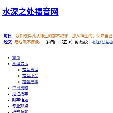
水深之处福音网
每日
我们晓得凡从神生的都不犯罪，那从神生的，保守自己
经文
者也就不摸他。
（约翰一书五18）
阅读原文：
撒但无法越过
首页
真理启示
福音真理
福音小品
福音故事
每日灵粮
见证故事
时事话题
专业观点
福音单张