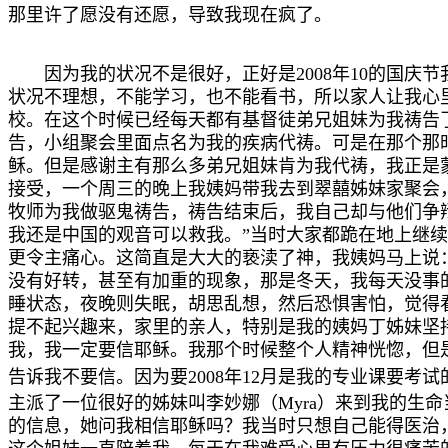
那里许了愿没有还愿，导致我现在疯了。
因为我的状况不是很好，正好是2008年10的国
状况不理想，不能学习，也不能看书，所以家人让我心
校。在这个时候已经每天都有基督徒弟兄姐妹为我祷告
告，小组聚会里面点名为我的疾病代祷。可是在那个那
稣。但是感谢主有那么多弟兄姐妹肯为我代祷，我正是
接受，一个周三的晚上我姨妈带我去到翠囍姊妹家聚会
牧师为我做驱鬼祷告，祷告结束后，我自己却与他们争
我还是中国的观音可以救我。”当时大家都跪在地上继
更令主痛心。这简直是大大的亵渎了神，我姨妈马上说
没有好转，甚至有加重的现象，那是冬天，我每天没事
睡状态，夜晚则失眠，胡思乱想，然后恐惧害怕，觉得
提不起兴趣来，家里的亲人，特别是我的姨妈丁姊妹坚
我，我一定要信耶稣。我那个时候整个人精神恍惚，但
告诉我不要信。因为要
2008
年
12
月
是我的专业课要考试
主派了一位很好的姊妹叫李妙娜（Myra）来到我的生
的信息，她问我相信耶稣吗？我当时只想自己能得医治