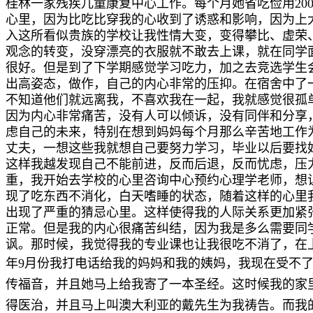
桂林一家残疾儿童康复中心工作。每个月她省吃俭用20
心里，因为比吃比穿我的心收到了诱惑和影响，因为上
入这所看似贵族的学校让我性情大变，变得攀比、虚荣
观念的转变，没穿漂亮的衣服就不敢去上课，就在同学
很好。但是到了下学期感觉学习吃力，加之去竞选学生
出高姿态，做作，自己的内心非常的压抑。在宿舍中了
不知道他们就远离我，不喜欢我在一起，我就感觉很孤
因为内心非常痛苦，没有人可以倾诉，没有同伴和分享
虑自己的未来，特别在想到妈妈每个月那么辛苦地工作
丈夫，一想这些我就想自己要努力学习，毕业以后要找
这样我越发现自己不能前进，反而后退，反而忧虑，压
重，我开始去学校的心里咨询中心预约心理学老师，想
现了吃东西不消化，白天嗜睡的状态，随着这样的心里我
出现了严重的猜忌心里。这样使得我的人际关系更加紧
正常。但是我的内心很痛苦纠结，因为我是多么需要同
讽。那时候，我觉得我的专业课也让我很吃不消了，在
年
9
月份我打电话给我的妈妈和我的姨妈，我现在受不
传福音，并且她马上给我寄了一本圣经。这时候我的家
得医治
，并且马上叫澳大利亚的戴先生为我祷告。而我