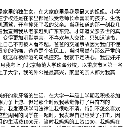
是家里的独生女，在大家庭里是我是最大的姐姐。小学
在学校还是在家里都是很受老师长辈喜爱的孩子。生活
司机酒驾，开车撞死了我的父亲。当我知道的那一刻我几
着我直到我从老家赶到广东东莞。才知道父亲去世的真
，变得更加沉默寡言，不喜欢与人交往。只知道读书，
让自己不再被人看不起。爸爸的交通事故因为我们不懂
很多的伤痛，爸爸是个农民工，当时居然有那么严重的
，就这样被醉酒的司机撞死。我就下定决心，我要好好
9
月我考上了
北京师范大学珠海分校，以重庆市区第一名
上了大学，我的外公是最高兴，家里的亲人都为我高
美好的象牙塔的生活，在大学一年级上学期我积极参加
想力争上游。但是那个时候我感觉像打了兴奋剂的一
学，我发现我学习法律让我很吃不消，特别不怎么喜欢
这些周围的同学在一起时，我发现自己也受了打击，因
生活费1000元，当时我妈妈的工资1200，我妈妈在