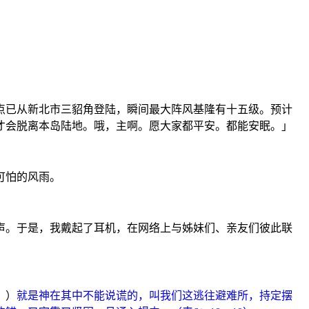
」
」
点已从新北市三貂角登陆，瞬间最大阵风基隆有十五级。预计
才会脱离本岛陆地。哦，主啊。愿大家都平安。都能安眠。」
可怕的风雨。
声。于是，我戴起了耳机，在网络上与姊妹们、亲友们彼此联
。）
就是神在其中不能说谎的，叫我们这逃往避难所，持定摆