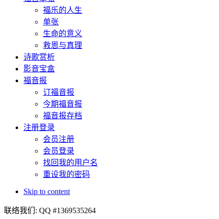
福乐的人生
单张
生命的意义
救恩与真理
诗歌赏析
影音宝盒
福音报
订福音报
今期福音报
福音报存档
注册登录
会员注册
会员登录
找回我的用户名
重设我的密码
Skip to content
联络我们: QQ #1369535264