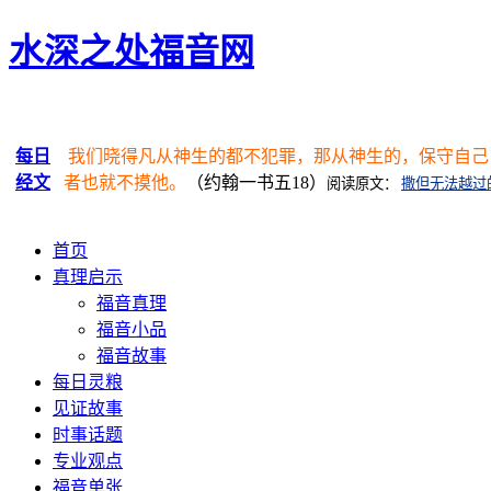
水深之处福音网
每日
我们晓得凡从神生的都不犯罪，那从神生的，保守自己
经文
者也就不摸他。
（约翰一书五18）
阅读原文：
撒但无法越过
首页
真理启示
福音真理
福音小品
福音故事
每日灵粮
见证故事
时事话题
专业观点
福音单张