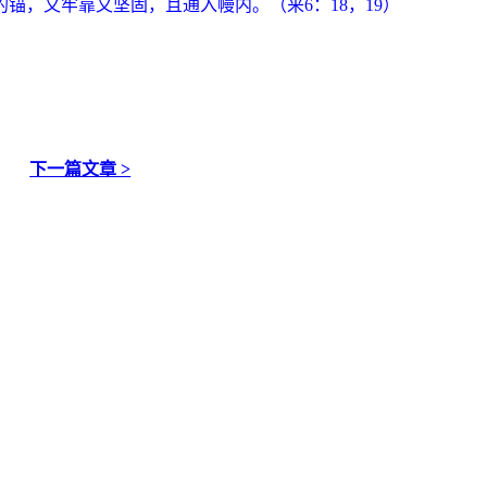
的锚，又牢靠又坚固，且通入幔内。（来
6
：
18
，
19
）
下一篇文章 >