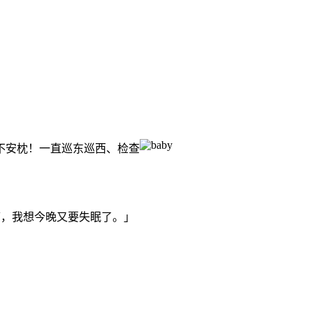
不安枕！一直巡东巡西、检查
痛，
我想今晚又要失眠了。」