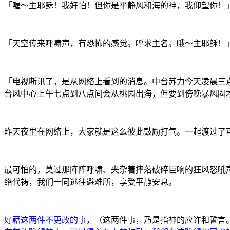
「喔～主耶稣！
我好怕！但你是平静风和海的神，我仰望你！
「天空传来呼啸声，有恐怖的感觉。呼求主名。哦～主耶稣！
「电视断讯了，是从网络上看到的消息。中台苏力今天凌晨三
台风中心上午七点到八点间会从桃园出海，但要到傍晚暴风圈
昨天夜里在网络上，大家就是这么彼此鼓励打气。一起渡过了
最可怕的，莫过那阵阵呼啸、夹杂着摔落破碎巨响的狂风怒吼
络代祷，我们一同逃往避难所，享受平静安息。
好藉这两件不更改的事，
（这两件事，乃是指神的应许和誓言